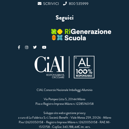
SCRIVICI
800 535999
Seguici
CIAL Consorzio Nazionale Imballaggi Alluminio
Via Pompeo Litta 5, 20144 Milano
P.iva e Registro Imprese Milano n. 12285760158
Sviluppo sito web e gestione privacy
a cura di La Fabbrica S.r.l. Società Benefit - Viale Monza 259, 20126 - Milano
P.iva 12620050158 – Registro Imprese Milano n. 12620050158 - RAE MI-
1572758 - CapSoc 340.788,44€ int. vers.