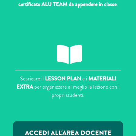
certificato ALU TEAM da appendere in classe
.
Ho
Ispi
Approf
Mi ri-c
Scaricare il
LESSON PLAN
e i
MATERIALI
Sono un ta
EXTRA
per organizzare al meglio la lezione con i
naturale
propri studenti.
Ri-mettimi
Nasco e 
Gi
ACCEDI ALL'AREA DOCENTE
Cr