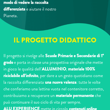
modo di vedere la raccolta
differenziata
e aiutare il nostro
Pianeta.
IL PROGETTO DIDATTICO
Il progetto si rivolge alle
Scuole Primarie e Secondarie di 1°
grado
e porta in classe una prospettiva originale che mette
in gioco le qualità dell’
ALLUMINIO
,
materiale 100%
riciclabile all’infinito
, per dare a un gesto quotidiano come
la raccolta differenziata
una nuova valenza
: tutte le volte
che conferiamo una lattina vuota nel contenitore corretto,
contribuiamo a recuperare un
materiale permanente
che
può continuare il suo ciclo di vita per sempre.
ALU EXPERIENCE
mette in circolo
contenuti online